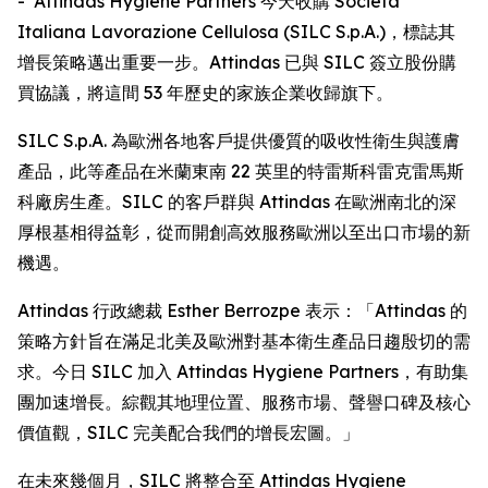
- Attindas Hygiene Partners 今天收購 Società
Italiana Lavorazione Cellulosa (SILC S.p.A.)，標誌其
增長策略邁出重要一步。Attindas 已與 SILC 簽立股份購
買協議，將這間 53 年歷史的家族企業收歸旗下。
SILC S.p.A. 為歐洲各地客戶提供優質的吸收性衛生與護膚
產品，此等產品在米蘭東南 22 英里的特雷斯科雷克雷馬斯
科廠房生產。SILC 的客戶群與 Attindas 在歐洲南北的深
厚根基相得益彰，從而開創高效服務歐洲以至出口市場的新
機遇。
Attindas 行政總裁 Esther Berrozpe 表示：「Attindas 的
策略方針旨在滿足北美及歐洲對基本衛生產品日趨殷切的需
求。今日 SILC 加入 Attindas Hygiene Partners，有助集
團加速增長。綜觀其地理位置、服務市場、聲譽口碑及核心
價值觀，SILC 完美配合我們的增長宏圖。」
在未來幾個月，SILC 將整合至 Attindas Hygiene