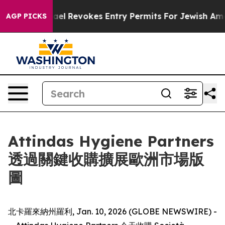
ax Code
Israel Revokes Entry Permits For Jewish Ameri
AGP PICKS
Attindas Hygiene Partners
透過關鍵收購擴展歐洲市場版
圖
北卡羅來納州羅利, Jan. 10, 2026 (GLOBE NEWSWIRE) -