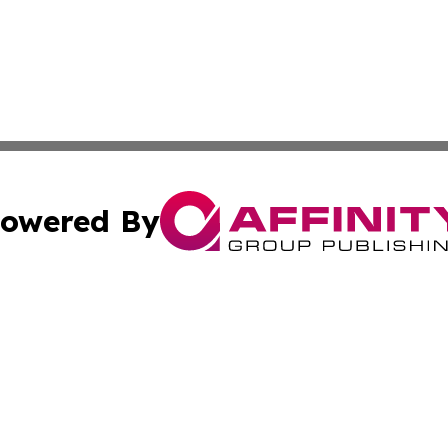
owered By
ubmit Press Release
Terms & Conditions
Copyright/DMCA
. dba Affinity Group Publishing & Washington Industry Jo
Cookie Settings / Your Privacy Choices