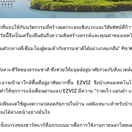
่มอบให้กับนวัตกรรมที่สร้างผลกระทบเชิงบวกและวิสัยทัศน์ที่ก้าวไ
นี้จึงเป็นเครื่องยืนยันถึงความคิดสร้างสรรค์และคุณค่าของเทคโน
ัวกลางที่เชื่อมโยงผู้คนเข้ากับธรรมชาติได้อย่างกลมกลืน"
Po W
ะชีวิตของธรรมชาติ ซึ่งช่วยให้มนุษย์อยู่อาศัยร่วมกับสิ่งแวดล้อ
ละอาจเข้ามาใกล้พื้นที่อยู่อาศัยมากขึ้น EZVIZ จึงนำเสนอเทคโน
ให้ทุกการแจ้งเตือนผ่านแอป EZVIZ มีความ "รวดเร็ว แม่นยำ และช
่เพียงแค่ใช้ดูแลความปลอดภัยภายในบ้าน แต่ยังเหมาะสำหรับบ้านสวน 
งได้ล่วงหน้าอย่างมั่นใจ
มแข็งแกร่งของฮาร์ดแวร์ที่ออกแบบมาเพื่อการใช้งานภายนอกโดยเ