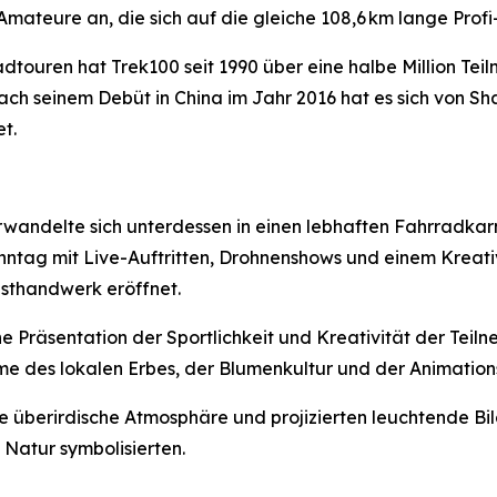
mateure an, die sich auf die gleiche 108,6 km lange Prof
Radtouren hat Trek100 seit 1990 über eine halbe Million T
ach seinem Debüt in China im Jahr 2016 hat es sich von Sh
t.
wandelte sich unterdessen in einen lebhaften Fahrradka
ntag mit Live-Auftritten, Drohnenshows und einem Kreativ
sthandwerk eröffnet.
e Präsentation der Sportlichkeit und Kreativität der Tei
e des lokalen Erbes, der Blumenkultur und der Animation
e überirdische Atmosphäre und projizierten leuchtende B
Natur symbolisierten.