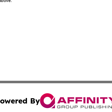
 above.
owered By