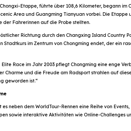
e Chongxi-Etappe, führte über 108,6 Kilometer, begann im
cenic Area und Guangming Tianyuan vorbei. Die Etappe u
 der Fahrerinnen auf die Probe stellten.
n östlicher Richtung durch den Changxing Island Country 
n Stadtkurs im Zentrum von Chongming endet, der ein ras
 Elite Race im Jahr 2003 pflegt Chongming eine enge Verb
er Charme und die Freude am Radsport strahlen auf diese
g geworden ist.“
hme
t es neben dem WorldTour-Rennen eine Reihe von Events,
en sowie interaktive Aktivitäten wie Online-Challenges u