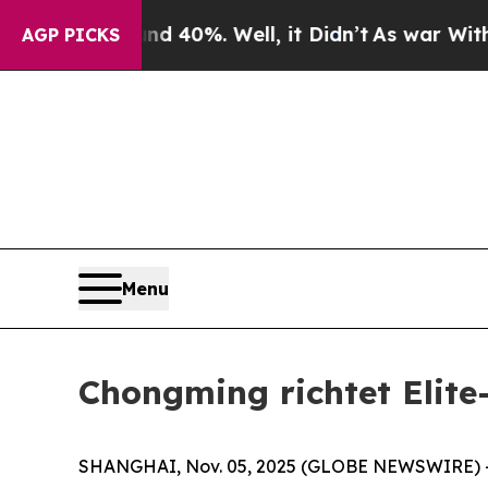
round 40%. Well, it Didn’t
As war With Iran Dr
AGP PICKS
Menu
Chongming richtet Elit
SHANGHAI, Nov. 05, 2025 (GLOBE NEWSWIRE) -- D