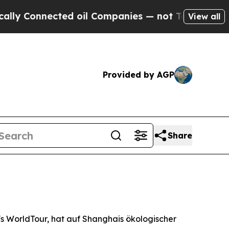
nnected oil Companies — not Taxpayers — the Cha
View all
Provided by AGP
Share
 WorldTour, hat auf Shanghais ökologischer