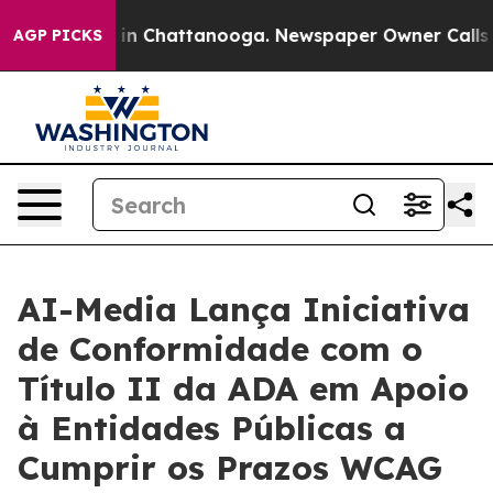
se
Chaos in Chattanooga. Newspaper Owner Calls the P
AGP PICKS
AI-Media Lança Iniciativa
de Conformidade com o
Título II da ADA em Apoio
à Entidades Públicas a
Cumprir os Prazos WCAG