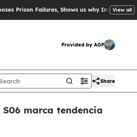
rison Failures, Shows us why Investigative Jour
View all
Provided by AGP
Share
o S06 marca tendencia