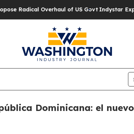
 Radical Overhaul of US Govt
Indystar Exposes P
pública Dominicana: el nuev