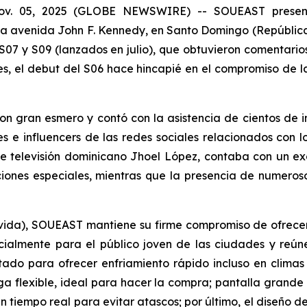
v. 05, 2025 (GLOBE NEWSWIRE) -- SOUEAST presentó
 la avenida John F. Kennedy, en Santo Domingo (Repúblic
07 y S09 (lanzados en julio), que obtuvieron comentarios
ntes, el debut del S06 hace hincapié en el compromiso de
on gran esmero y contó con la asistencia de cientos de i
es e influencers de las redes sociales relacionados con lo
e televisión dominicano Jhoel López, contaba con un excl
iones especiales, mientras que la presencia de numeroso
u vida), SOUEAST mantiene su firme compromiso de ofrece
ialmente para el público joven de las ciudades y reún
do para ofrecer enfriamiento rápido incluso en climas tr
ga flexible, ideal para hacer la compra; pantalla grand
en tiempo real para evitar atascos; por último, el diseño d