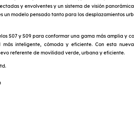
onectadas y envolventes y un sistema de visión panorámic
06 es un modelo pensado tanto para los desplazamientos u
delos S07 y S09 para conformar una gama más amplia y c
d más inteligente, cómoda y eficiente. Con esta nue
evo referente de movilidad verde, urbana y eficiente.
td.
m