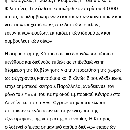
η Πορτογαλία, η Μάλτα, η Ρουμανία, η Τυνησία και οι
Φιλιππίνες. Την έκθεση επισκέφθηκαν περίπου 40.000
άτομα, περιλαμβανομένων εκπροσώπων καινοτόμων και
νεοφυών επιχειρήσεων, επενδυτικών ταμείων,
ερευνητικών φορέων, εκπαιδευτικών ιδρυμάτων και
συμβουλευτικών οίκων.
Η συμμετοχή της Κύπρου σε μια διοργάνωση τέτοιου
μεγέθους και διεθνούς εμβέλειας επιβεβαιώνει τη
δέσμευση της Κυβέρνησης για την προώθηση της χώρας
ως σύγχρονου, καινοτόμου και διεθνώς διασυνδεδεμένου
επιχειρηματικού κέντρου. Παράλληλα, αναδεικνύει τον
ρόλο του YEEB, του Κυπριακού Εμπορικού Κέντρου στο
Λονδίνο και του Invest Cyprus στην προσέλκυση
ποιοτικών επενδύσεων και στην ενίσχυση της
εξωστρέφειας της κυπριακής οικονομίας. Η Κύπρος
φιλοξενεί σήμερα σημαντικό αριθμό διεθνών εταιρειών