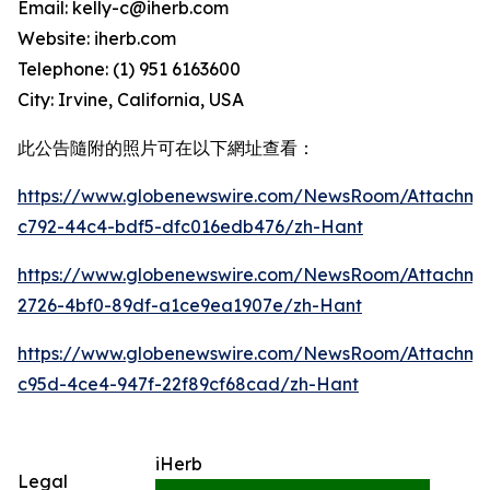
Email: kelly-c@iherb.com
Website: iherb.com
Telephone: (1) 951 6163600
City: Irvine, California, USA
此公告隨附的照片可在以下網址查看：
https://www.globenewswire.com/NewsRoom/Attachme
c792-44c4-bdf5-dfc016edb476/zh-Hant
https://www.globenewswire.com/NewsRoom/Attachm
2726-4bf0-89df-a1ce9ea1907e/zh-Hant
https://www.globenewswire.com/NewsRoom/Attachme
c95d-4ce4-947f-22f89cf68cad/zh-Hant
iHerb
Legal