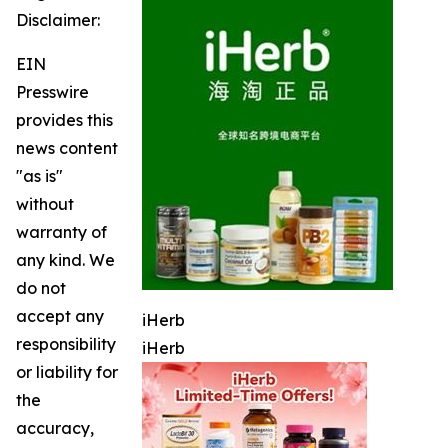
Disclaimer:
EIN
Presswire
provides this
news content
"as is"
without
warranty of
any kind. We
do not
accept any
iHerb
responsibility
iHerb
or liability for
the
accuracy,