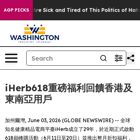
ple Are Sick and Tired of This Politics of Hatred”
The 
AGP PICKS
iHerb618重磅福利回饋香港及
東南亞用戶
加州爾灣, June 03, 2026 (GLOBE NEWSWIRE) -- 全球
知名健康精品電商平臺iHerb成立了29年，於近期正式啟動
618巔峰購活動（6月11日至20日）並推出整月折扣福利，