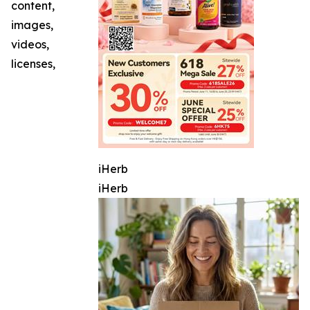
content,
images,
videos,
licenses,
iHerb
iHerb