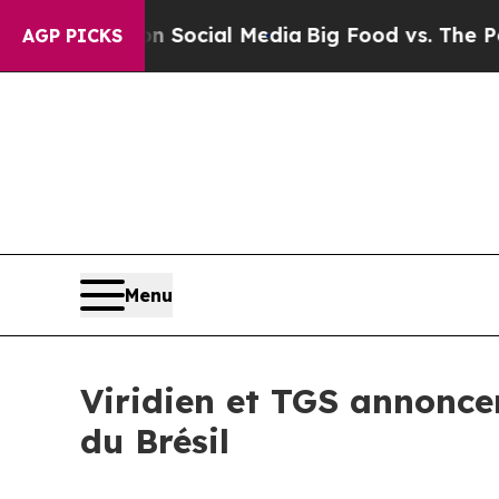
ssages on Social Media
Big Food vs. The People. B
AGP PICKS
Menu
Viridien et TGS annonce
du Brésil