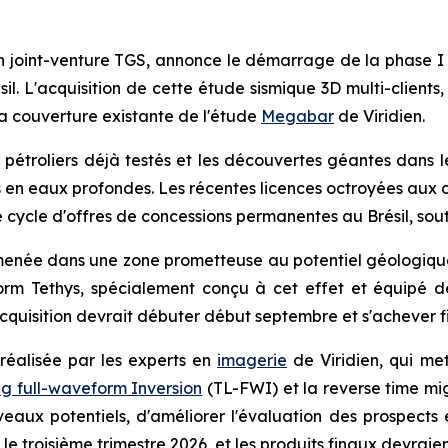
en joint-venture TGS, annonce le démarrage de la phase I
il. L'acquisition de cette étude sismique 3D multi-clients,
 la couverture existante de l'étude
Megabar
de Viridien.
s pétroliers déjà testés et les découvertes géantes dans
n eaux profondes. Les récentes licences octroyées aux co
 cycle d'offres de concessions permanentes au Brésil, sou
enée dans une zone prometteuse au potentiel géologique a
rm Tethys, spécialement conçu à cet effet et équipé d
acquisition devrait débuter début septembre et s'achever 
réalisée par les experts en
imagerie
de Viridien, qui met
ag full-waveform Inversion
(TL-FWI) et la reverse time mi
ux potentiels, d'améliorer l'évaluation des prospects et 
le troisième trimestre 2026, et les produits finaux devraien