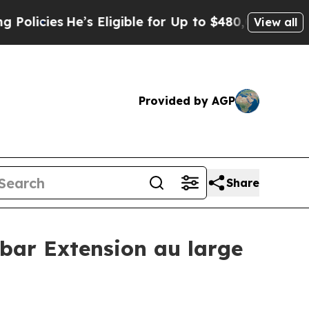
ies
He’s Eligible for Up to $480,000 After Being
View all
Provided by AGP
Share
abar Extension au large