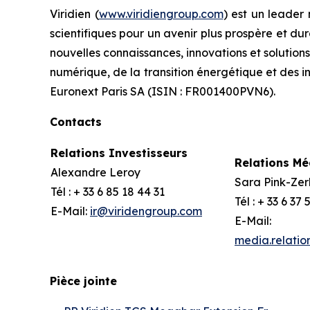
Viridien (
www.viridiengroup.com
) est un leader
scientifiques pour un avenir plus prospère et du
nouvelles connaissances, innovations et solution
numérique, de la transition énergétique et des i
Euronext Paris SA (ISIN : FR001400PVN6).
Contacts
Relations Investisseurs
Relations Mé
Alexandre Leroy
Sara Pink-Zer
Tél : + 33 6 85 18 44 31
Tél : + 33 6 37
E-Mail:
ir@viridengroup.com
E-Mail:
media.relatio
Pièce jointe